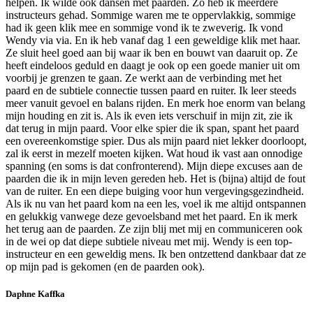
helpen. Ik wilde ook dansen met paarden. Zo heb ik meerdere
instructeurs gehad. Sommige waren me te oppervlakkig, sommige
had ik geen klik mee en sommige vond ik te zweverig. Ik vond
Wendy via via. En ik heb vanaf dag 1 een geweldige klik met haar.
Ze sluit heel goed aan bij waar ik ben en bouwt van daaruit op. Ze
heeft eindeloos geduld en daagt je ook op een goede manier uit om
voorbij je grenzen te gaan. Ze werkt aan de verbinding met het
paard en de subtiele connectie tussen paard en ruiter. Ik leer steeds
meer vanuit gevoel en balans rijden. En merk hoe enorm van belang
mijn houding en zit is. Als ik even iets verschuif in mijn zit, zie ik
dat terug in mijn paard. Voor elke spier die ik span, spant het paard
een overeenkomstige spier. Dus als mijn paard niet lekker doorloopt,
zal ik eerst in mezelf moeten kijken. Wat houd ik vast aan onnodige
spanning (en soms is dat confronterend). Mijn diepe excuses aan de
paarden die ik in mijn leven gereden heb. Het is (bijna) altijd de fout
van de ruiter. En een diepe buiging voor hun vergevingsgezindheid.
Als ik nu van het paard kom na een les, voel ik me altijd ontspannen
en gelukkig vanwege deze gevoelsband met het paard. En ik merk
het terug aan de paarden. Ze zijn blij met mij en communiceren ook
in de wei op dat diepe subtiele niveau met mij. Wendy is een top-
instructeur en een geweldig mens. Ik ben ontzettend dankbaar dat ze
op mijn pad is gekomen (en de paarden ook).
Daphne Kaffka