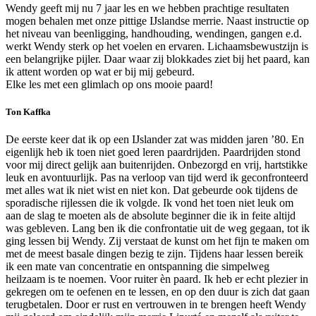
Wendy geeft mij nu 7 jaar les en we hebben prachtige resultaten
mogen behalen met onze pittige IJslandse merrie. Naast instructie op
het niveau van beenligging, handhouding, wendingen, gangen e.d.
werkt Wendy sterk op het voelen en ervaren. Lichaamsbewustzijn is
een belangrijke pijler. Daar waar zij blokkades ziet bij het paard, kan
ik attent worden op wat er bij mij gebeurd.
Elke les met een glimlach op ons mooie paard!
Ton Kaffka
De eerste keer dat ik op een IJslander zat was midden jaren ’80. En
eigenlijk heb ik toen niet goed leren paardrijden. Paardrijden stond
voor mij direct gelijk aan buitenrijden. Onbezorgd en vrij, hartstikke
leuk en avontuurlijk. Pas na verloop van tijd werd ik geconfronteerd
met alles wat ik niet wist en niet kon. Dat gebeurde ook tijdens de
sporadische rijlessen die ik volgde. Ik vond het toen niet leuk om
aan de slag te moeten als de absolute beginner die ik in feite altijd
was gebleven. Lang ben ik die confrontatie uit de weg gegaan, tot ik
ging lessen bij Wendy. Zij verstaat de kunst om het fijn te maken om
met de meest basale dingen bezig te zijn. Tijdens haar lessen bereik
ik een mate van concentratie en ontspanning die simpelweg
heilzaam is te noemen. Voor ruiter èn paard. Ik heb er echt plezier in
gekregen om te oefenen en te lessen, en op den duur is zich dat gaan
terugbetalen. Door er rust en vertrouwen in te brengen heeft Wendy