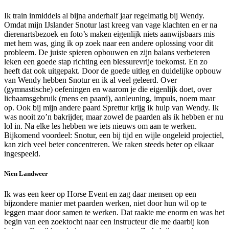
Ik train inmiddels al bijna anderhalf jaar regelmatig bij Wendy.
Omdat mijn IJslander Snotur last kreeg van vage klachten en er na
dierenartsbezoek en foto’s maken eigenlijk niets aanwijsbaars mis
met hem was, ging ik op zoek naar een andere oplossing voor dit
probleem. De juiste spieren opbouwen en zijn balans verbeteren
leken een goede stap richting een blessurevrije toekomst. En zo
heeft dat ook uitgepakt. Door de goede uitleg en duidelijke opbouw
van Wendy hebben Snotur en ik al veel geleerd. Over
(gymnastische) oefeningen en waarom je die eigenlijk doet, over
lichaamsgebruik (mens en paard), aanleuning, impuls, noem maar
op. Ook bij mijn andere paard Sprettur krijg ik hulp van Wendy. Ik
was nooit zo’n bakrijder, maar zowel de paarden als ik hebben er nu
lol in. Na elke les hebben we iets nieuws om aan te werken.
Bijkomend voordeel: Snotur, een bij tijd en wijle ongeleid projectiel,
kan zich veel beter concentreren. We raken steeds beter op elkaar
ingespeeld.
Nien Landweer
Ik was een keer op Horse Event en zag daar mensen op een
bijzondere manier met paarden werken, niet door hun wil op te
leggen maar door samen te werken. Dat raakte me enorm en was het
begin van een zoektocht naar een instructeur die me daarbij kon